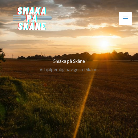
Hoppa
till
innehåll
Smaka på Skåne
Vi hjälper dig navigera i Skåne.