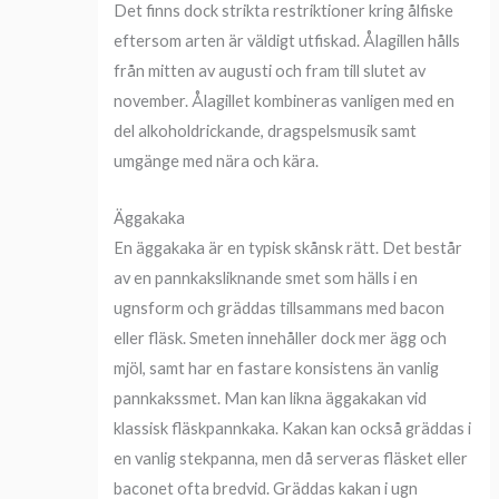
Det finns dock strikta restriktioner kring ålfiske
eftersom arten är väldigt utfiskad. Ålagillen hålls
från mitten av augusti och fram till slutet av
november. Ålagillet kombineras vanligen med en
del alkoholdrickande, dragspelsmusik samt
umgänge med nära och kära.
Äggakaka
En äggakaka är en typisk skånsk rätt. Det består
av en pannkaksliknande smet som hälls i en
ugnsform och gräddas tillsammans med bacon
eller fläsk. Smeten innehåller dock mer ägg och
mjöl, samt har en fastare konsistens än vanlig
pannkakssmet. Man kan likna äggakakan vid
klassisk fläskpannkaka. Kakan kan också gräddas i
en vanlig stekpanna, men då serveras fläsket eller
baconet ofta bredvid. Gräddas kakan i ugn