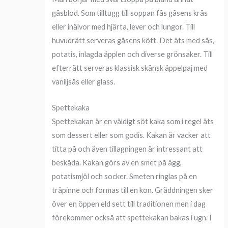
gåsblod. Som tilltugg till soppan fås gåsens krås
eller inälvor med hjärta, lever och lungor. Till
huvudrätt serveras gåsens kött. Det äts med sås,
potatis, inlagda äpplen och diverse grönsaker. Till
efterrätt serveras klassisk skånsk äppelpaj med
vaniljsås eller glass.
Spettekaka
Spettekakan är en väldigt söt kaka som i regel äts
som dessert eller som godis. Kakan är vacker att
titta på och även tillagningen är intressant att
beskåda. Kakan görs av en smet på ägg,
potatismjöl och socker. Smeten ringlas på en
träpinne och formas till en kon. Gräddningen sker
över en öppen eld sett till traditionen men i dag
förekommer också att spettekakan bakas i ugn. I