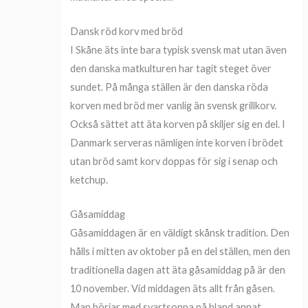
Dansk röd korv med bröd
I Skåne äts inte bara typisk svensk mat utan även
den danska matkulturen har tagit steget över
sundet. På många ställen är den danska röda
korven med bröd mer vanlig än svensk grillkorv.
Också sättet att äta korven på skiljer sig en del. I
Danmark serveras nämligen inte korven i brödet
utan bröd samt korv doppas för sig i senap och
ketchup.
Gåsamiddag
Gåsamiddagen är en väldigt skånsk tradition. Den
hålls i mitten av oktober på en del ställen, men den
traditionella dagen att äta gåsamiddag på är den
10 november. Vid middagen äts allt från gåsen.
Man börjar med svartsoppa på bland annat