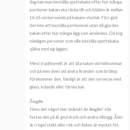
dag kan man beställa spettekaka efter hur många
portioner kakan ska räcka till och höjden är mellan
16-65 cm beroende på kakans storlek. Förr gick
det inte att beställa portionsvis utan då gjordes
kakan efter hur många ägg som användes. Då tog
nämligen personer som ville beställa spettekaka
själva med sig äggen.
Mest traditionellt är att äta kakan vid midsommar
och jul men även vid andra firanden som bröllop
förekommer den. Vanligt är att den serveras med
glass, kolasås eller färska bär.
Ålagille
Finns det något mer skånskt än ålagille? Här
festas det på ål, god dryck och andra tilltugg. Ålen
är i regel stekt eller rök och fisken är mycket fet.